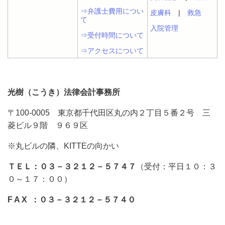
⇒弁護士費用につい
皮膚科
|
救急
て
入院管理
⇒受付時間について
⇒アクセスについて
光樹（こうき）法律会計事務所
〒100-0005 東京都千代田区丸の内２丁目５番２号 三
菱ビル９階 ９６９区
※丸ビルの隣、KITTEの向かい
ＴＥＬ：０３－３２１２－５７４７
（受付：平日１０：３
０～１７：００）
F A X ：０３－３２１２－５７４０