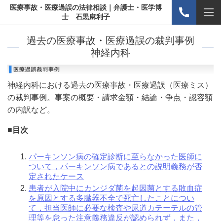
医療事故・医療過誤の法律相談｜弁護士・医学博
士 石黒麻利子
過去の医療事故・医療過誤の裁判事例
神経内科
神経内科における過去の医療事故・医療過誤（医療ミス）
の裁判事例。事案の概要・請求金額・結論・争点・認容額
の内訳など。
■目次
パーキンソン病の確定診断に至らなかった医師に
ついて，パーキンソン病であるとの説明義務が否
定されたケース
患者が入院中にカンジダ菌を起因菌とする敗血症
を原因とする多臓器不全で死亡したことについ
て，担当医師に必要な検査や尿道カテーテルの管
理等を怠った注意義務違反が認められず，また，