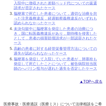
入院中に徴収された差額ベッド代についての返還
請求が否定されたケース
脳梗塞で死亡した患者について，適切な治療を怠
った注意義務違反，経過観察義務違反がいずれも
認められなかったケース
未決勾留中に脳梗塞を発症した患者の治療につ
き，国に転医義務違反があり，期待権を侵害した
として，患者の損害賠償請求が一部認容されたケ
ース
高齢の患者に対する経管栄養管理方法についての
過失が認められなかったケース
脳梗塞を発症して入院していた患者が，肺塞栓も
発症して死亡したことについて，被告病院担当医
師のへパリン投与が遅れた過失を否定したケース
▲TOPへ戻る
医療事故・医療過誤（医療ミス）について法律相談をご希