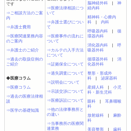
脳神経外科
|
神
です
⇒医療法律相談につ
経内科
⇒ご相談方法のご案
いて
精神科・心療内
内
⇒弁護士選びについ
科
|
内科
⇒弁護士費用
て
呼吸器内科
|
循
⇒医療関連業務内容
⇒医療事件の流れに
環器内科
のご案内
ついて
消化器内科
|
呼
⇒弁護士のご紹介
⇒カルテの入手方法
吸器外科
について
⇒過去の取扱症例の
循環器外科
|
消
ご紹介
⇒証拠保全について
化器外科
⇒過失調査について
整形・形成外
◆
医療コラム
科
|
泌尿器科
⇒説明会について
⇒医療コラム
産婦人科
|
小児
⇒示談交渉について
科・新生児科
⇒過去の医療法律相
⇒医療訴訟について
談
眼科
|
耳鼻咽喉
科
⇒他の法律事務所と
⇒医学の基礎知識
の違い
放射線科
|
麻酔
科
⇒当事務所の医療関
連業務
美容整形
|
歯科