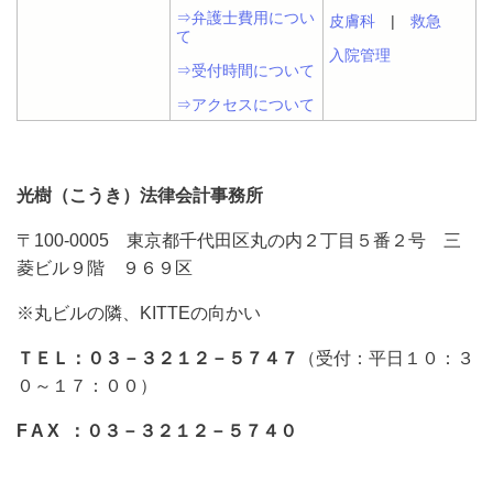
⇒弁護士費用につい
皮膚科
|
救急
て
入院管理
⇒受付時間について
⇒アクセスについて
光樹（こうき）法律会計事務所
〒100-0005 東京都千代田区丸の内２丁目５番２号 三
菱ビル９階 ９６９区
※丸ビルの隣、KITTEの向かい
ＴＥＬ：０３－３２１２－５７４７
（受付：平日１０：３
０～１７：００）
F A X ：０３－３２１２－５７４０