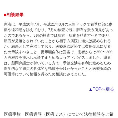
■相談結果
患者は、平成20年7月、平成21年3月の人間ドックで右季肋部に疼
痛や違和感を訴えており、7月の検査で既に胆石を疑う所見があっ
たのであるから、3月の検査では胆管・胆嚢を精査すべきであり、
胆石が見落とされていたことから相手方病院に過失は認められる
が、結果として完治しており、医療過誤訴訟では費用倒れになる
ため示談すべきこと、提示額自体は妥当で、患者からは250〜260
万円程度を提示し示談でまとめるようアドバイスしました。患者
は、顧問弁護士が付いている方で、示談交渉を有利に進めるため
医学的な問題点の具体的な指摘を受けたかったことと医療訴訟の
可否等について情報を得るため相談にみえました。
▲TOPへ戻る
医療事故・医療過誤（医療ミス）について法律相談をご希