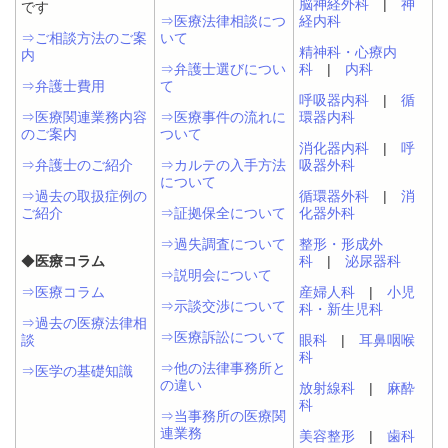
脳神経外科
|
神
です
⇒医療法律相談につ
経内科
⇒ご相談方法のご案
いて
精神科・心療内
内
⇒弁護士選びについ
科
|
内科
⇒弁護士費用
て
呼吸器内科
|
循
⇒医療関連業務内容
⇒医療事件の流れに
環器内科
のご案内
ついて
消化器内科
|
呼
⇒弁護士のご紹介
⇒カルテの入手方法
吸器外科
について
⇒過去の取扱症例の
循環器外科
|
消
ご紹介
⇒証拠保全について
化器外科
⇒過失調査について
整形・形成外
◆
医療コラム
科
|
泌尿器科
⇒説明会について
⇒医療コラム
産婦人科
|
小児
⇒示談交渉について
科・新生児科
⇒過去の医療法律相
⇒医療訴訟について
談
眼科
|
耳鼻咽喉
科
⇒他の法律事務所と
⇒医学の基礎知識
の違い
放射線科
|
麻酔
科
⇒当事務所の医療関
連業務
美容整形
|
歯科