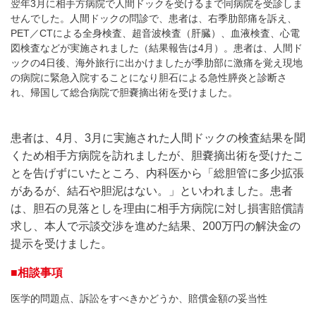
翌年3月に相手方病院で人間ドックを受けるまで同病院を受診しま
せんでした。人間ドックの問診で、患者は、右季肋部痛を訴え、
PET／CTによる全身検査、超音波検査（肝臓）、血液検査、心電
図検査などが実施されました（結果報告は4月）。患者は、人間ド
ックの4日後、海外旅行に出かけましたが季肋部に激痛を覚え現地
の病院に緊急入院することになり胆石による急性膵炎と診断さ
れ、帰国して総合病院で胆嚢摘出術を受けました。
患者は、4月、3月に実施された人間ドックの検査結果を聞
くため相手方病院を訪れましたが、胆嚢摘出術を受けたこ
とを告げずにいたところ、内科医から「総胆管に多少拡張
があるが、結石や胆泥はない。」といわれました。患者
は、胆石の見落としを理由に相手方病院に対し損害賠償請
求し、本人で示談交渉を進めた結果、200万円の解決金の
提示を受けました。
■相談事項
医学的問題点、訴訟をすべきかどうか、賠償金額の妥当性