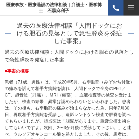
医療事故・医療過誤の法律相談｜弁護士・医学博
士 石黒麻利子
過去の医療法律相談『人間ドックにお
ける胆石の見落としで急性膵炎を発症
した事案』
過去の医療法律相談：人間ドックにおける胆石の見落とし
で急性膵炎を発症した事案
■事案の概要
患者（71歳、男性）は、平成20年5月、右季肋部（みぞおち付近）
の痛みを訴えて相手方病院を訪れ、人間ドックで全身のPET／
CT、超音波（肝臓）、MRI（頭部）、血液検査等の検査を受けま
したが、検査の結果、異常は認められないといわれました。患者
は、その後も、右季肋部の痛みが治まらなかった為、同年7月30
日、再度相手方病院を受診し、造影レントゲン検査で胆嚢を調べ
てもらいましたが、担当医は「胆泥があります。胆嚢全摘出術を
してもいいですよ。次回、2〜3か月後に受診して下さい。」と述
べ、ウルソデオキシコール酸を処方しました。その後、患者は、