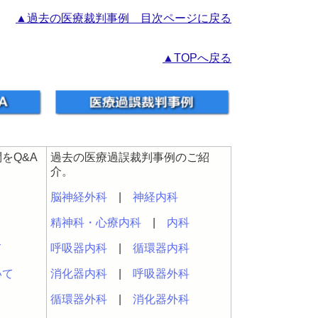
▲過去の医療裁判事例 目次ページに戻る
▲TOPへ戻る
をQ&A
過去の医療過誤裁判事例のご紹
介。
脳神経外科
|
神経内科
精神科・心療内科
|
内科
て
呼吸器内科
|
循環器内科
いて
消化器内科
|
呼吸器外科
循環器外科
|
消化器外科