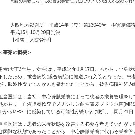
高齢の患者に対する経管栄養管理方法についての過失が認められ
大阪地方裁判所 平成14年（ワ）第13040号 損害賠償
平成15年10月29日判決
【検査，入院管理】
＜事案の概要＞
患者(大正3年生，女性)は，平成14年1月17日ころから，全身
下したため，被告病院(総合病院)に搬送され入院となった。患
が，脳波検査でてんかんも疑われたことから，被告病院神経内
担当医師は，当初，中心静脈栄養によって患者の栄養管理をして
熱があり，血液培養検査でメチシリン耐性表皮ブドウ球菌(MR
ルからMRSEに感染している可能性が高いと判断し，同月21
担当医師は，患者の栄養状態を改善する必要を考えていたが，
は困難な状態であったことから，中心静脈栄養に代わる栄養管