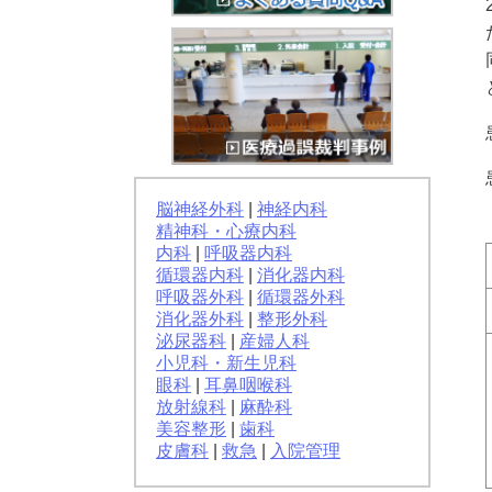
脳神経外科
|
神経内科
精神科・心療内科
内科
|
呼吸器内科
循環器内科
|
消化器内科
呼吸器外科
|
循環器外科
消化器外科
|
整形外科
泌尿器科
|
産婦人科
小児科・新生児科
眼科
|
耳鼻咽喉科
放射線科
|
麻酔科
美容整形
|
歯科
皮膚科
|
救急
|
入院管理