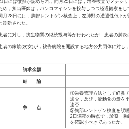
21日には微熱が認められ，同月25日には，培養検査でメチシリ
ため，担当医師は，パンコマイシンを投与しつつ経過観察をし
同月28日には，胸部レントゲン検査上，左肺野の透過性低下が
と診断された。
患者に対し，抗生物質の継続投与等が行われたが，患者の肺炎
患者の家族(次女)が，被告病院を開設する地方公共団体に対し
請求金額
結 論
①栄養管理方法として経鼻
適否，及び，流動食の量を平
適否
争 点
②胸部レントゲン検査を誤嚥
2日深夜の時点で，診察・
を確認すべきであったか。