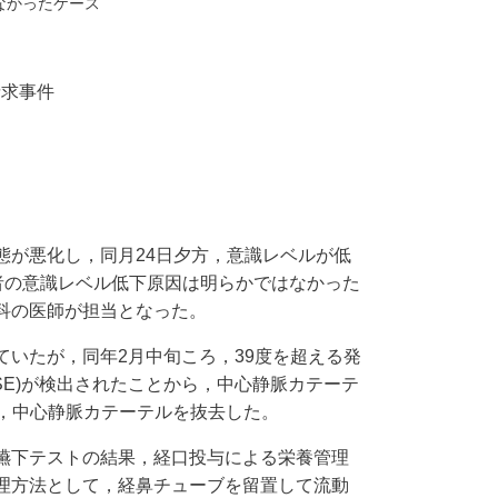
なかったケース
請求事件
状態が悪化し，同月24日夕方，意識レベルが低
者の意識レベル低下原因は明らかではなかった
科の医師が担当となった。
いたが，同年2月中旬ころ，39度を超える発
SE)が検出されたことから，中心静脈カテーテ
日，中心静脈カテーテルを抜去した。
嚥下テストの結果，経口投与による栄養管理
理方法として，経鼻チューブを留置して流動