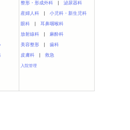
整形・形成外科
|
泌尿器科
産婦人科
|
小児科・新生児科
眼科
|
耳鼻咽喉科
放射線科
|
麻酔科
い
美容整形
|
歯科
務
皮膚科
|
救急
入院管理