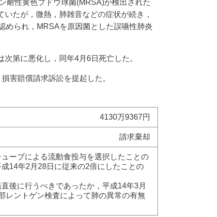
ン耐性黄色ブドウ球菌(MRSA)が検出された
ていたが，微熱，肺雑音などの症状が続き，
認められ，MRSAを原因菌とした誤嚥性肺炎
は次第に悪化し，同年4月6日死亡した。
，損害賠償請求訴訟を提起した。
4130万9367円
請求棄却
チューブによる流動食投与を選択したことの
成14年2月28日に従来の2倍にしたことの
直後に行うべきであったか，平成14年3月
胸部レントゲン検査によって肺の異常の有無