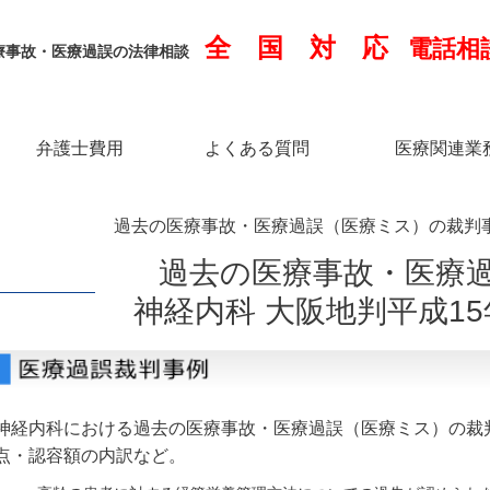
全 国 対 応
電話相
療事故・医療過誤の法律相談
弁護士費用
よくある質問
医療関連業
過去の医療事故・医療過誤（医療ミス）の裁判事例
過去の医療事故・医療
神経内科 大阪地判平成15
神経内科における過去の医療事故・医療過誤（医療ミス）の裁
点・認容額の内訳など。