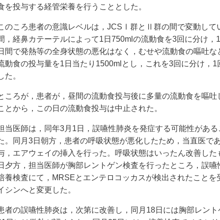
食を投与する経管栄養を行うこととした。
このころ患者の意識レベルは，JCSⅠ群とⅡ群の間で変動してい
間，経鼻カテーテルによって1日750mlの流動食を3回に分け，1
日間で発熱等の全身状態の悪化はなく，むせや流動食の嘔吐な
流動食の投与量を1日当たり1500mlとし，これを3回に分け，1
した。
ところが，患者が，昼間の流動食投与後に多量の流動食を嘔吐
ことから，この日の流動食投与は中止された。
担当医師は，同年3月1日，誤嚥性肺炎を発症する可能性があ
た。同月3日朝方，患者の呼吸状態が悪化したため，当直医で
与，エアウェイの挿入を行った。呼吸状態はいったん改善した
日夕方，担当医師が胸部レントゲン検査を行ったところ，誤嚥
培養検査にて，MRSEとエンテロコッカスが検出されたことを
イシンへと変更した。
患者の誤嚥性肺炎は，次第に改善し，同月18日には胸部レン