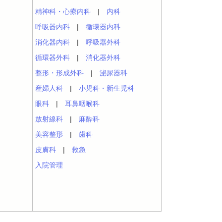
精神科・心療内科
|
内科
呼吸器内科
|
循環器内科
消化器内科
|
呼吸器外科
循環器外科
|
消化器外科
整形・形成外科
|
泌尿器科
産婦人科
|
小児科・新生児科
眼科
|
耳鼻咽喉科
放射線科
|
麻酔科
美容整形
|
歯科
皮膚科
|
救急
入院管理