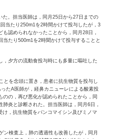
た。担当医師は，同月25日から27日までの
回当たり250m1を2時間かけて投与したが，3
ども認められなかったことから，同月28日，
回当たり500m1を2時聞かけて投与することと
し，夕方の流動食投与時にも多量に嘔吐した
ることを念頭に置き，患者に抗生物質を投与し
あったA医師が，経鼻カニューレによる酸素投
ものの，再び悪化が認められたことから，同
性肺炎と診断された。担当医師は，同月6日，
受け，抗生物質をパンコマイシン及びミノマ
トゲン検査上，肺の透過性も改善したが，同月