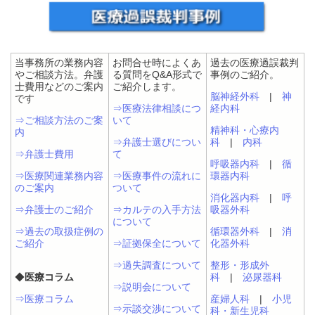
当事務所の業務内容
お問合せ時によくあ
過去の医療過誤裁判
やご相談方法。弁護
る質問をQ&A形式で
事例のご紹介。
士費用などのご案内
ご紹介します。
脳神経外科
|
神
です
⇒医療法律相談につ
経内科
⇒ご相談方法のご案
いて
精神科・心療内
内
⇒弁護士選びについ
科
|
内科
⇒弁護士費用
て
呼吸器内科
|
循
⇒医療関連業務内容
⇒医療事件の流れに
環器内科
のご案内
ついて
消化器内科
|
呼
⇒弁護士のご紹介
⇒カルテの入手方法
吸器外科
について
⇒過去の取扱症例の
循環器外科
|
消
ご紹介
⇒証拠保全について
化器外科
⇒過失調査について
整形・形成外
◆
医療コラム
科
|
泌尿器科
⇒説明会について
⇒医療コラム
産婦人科
|
小児
⇒示談交渉について
科・新生児科