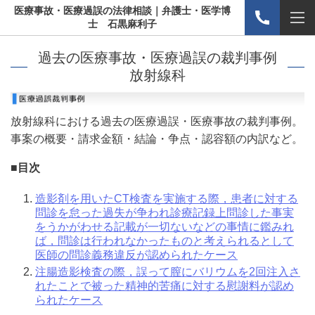
医療事故・医療過誤の法律相談｜弁護士・医学博
士 石黒麻利子
過去の医療事故・医療過誤の裁判事例
放射線科
放射線科における過去の医療過誤・医療事故の裁判事例。
事案の概要・請求金額・結論・争点・認容額の内訳など。
■目次
造影剤を用いたCT検査を実施する際，患者に対する
問診を怠った過失が争われ診療記録上問診した事実
をうかがわせる記載が一切ないなどの事情に鑑みれ
ば，問診は行われなかったものと考えられるとして
医師の問診義務違反が認められたケース
注腸造影検査の際，誤って膣にバリウムを2回注入さ
れたことで被った精神的苦痛に対する慰謝料が認め
られたケース