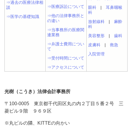
⇒過去の医療法律相
⇒医療訴訟について
談
眼科
|
耳鼻咽喉
科
⇒他の法律事務所と
⇒医学の基礎知識
の違い
放射線科
|
麻酔
科
⇒当事務所の医療関
連業務
美容整形
|
歯科
⇒弁護士費用につい
皮膚科
|
救急
て
入院管理
⇒受付時間について
⇒アクセスについて
光樹（こうき）法律会計事務所
〒100-0005 東京都千代田区丸の内２丁目５番２号 三
菱ビル９階 ９６９区
※丸ビルの隣、KITTEの向かい