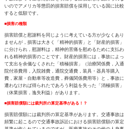
いのでアメリカ等懲罰的損害賠償を採用している国に比較
すると低額です。
■
損害の種類
損害賠償と慰謝料を同じように考えている方が少なくあり
ませんが，損害は大きく「精神的損害」と「財産的損害」
に分けられ，慰謝料は，精神的苦痛を慰めるために支払わ
れる精神的損害のことです。財産的損害には，事故によっ
て支出を余儀なくされた「積極損害」（治療関係費，入通
院付添費用，入院雑費，通院交通費，装具・器具等購入
費，家屋・自動車等改造費，葬儀関係費用等）と，事故に
遭わなければ得られたであろう利益を失った「消極損害」
（休業損害，逸失利益）があります。
■
損害賠償額には裁判所の算定基準がある！？
損害賠償額には裁判所の算定基準があります。交通事故は
頻繁に起こるので交通事故訴訟における損害賠償額の算定
基準が作られているのですが，医療事故やその他の人身事