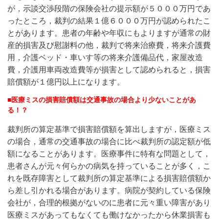
が，示談交渉段階の保険会社の提示額が５０００万円であ
ったところ，裁判の結果１億６０００万円が認められたこ
とがあります。患者の年齢や年収にもよりますが通常の財
産的損害及び慰謝料の他，裁判で将来治療費，将来介護費
用，介護ベッド・車いす等の将来介護備品代，家屋改造
費，介護用車両改造費等が損害として認められると，損害
賠償額が１億円以上になります。
■
医療ミスの損害賠償額は交通事故の場合より少ないことがあ
る！？
裁判所の算定基準で損害賠償額を算出しますが，医療ミス
の場合，通常の交通事故の場合に比べ裁判所の認定額が低
額になることがあります。医療事件に特有な問題として，
患者さんが元々何らかの病気を持っていることが多く，こ
れを既存障害として裁判所の算定基準による損害賠償額か
ら差し引かれる場合があります。病院が契約している保険
会社が，合理的根拠がないのに患者に元々重い障害があり
医療ミスがあってもなくても働けなかったから休業損害も