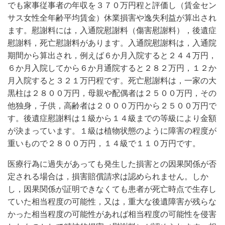
でも家事従事者の年収を３７０万円程と評価し（賃金セン
サス女性全年齢平均賃金）休業損害や逸失利益が算出され
ます。慰謝料には，入通院慰謝料（傷害慰謝料），後遺症
慰謝料，死亡慰謝料があります。入通院慰謝料は，入通院
期間から算出され，例えば６か月入院すると２４４万円，
６か月入院してから６か月通院すると２８２万円，１２か
月入院すると３２１万円程です。死亡慰謝料は，一家の大
黒柱は２８００万円，母親や配偶者は２５００万円，その
他独身，子供，高齢者は２０００万円から２５００万円で
す。後遺症慰謝料は１級から１４級までの等級により金額
が決まっています。１級は植物状態のように障害の程度が
重いもので２８００万円，１４級で１１０万円です。
医療行為に過失があっても発生した損害との因果関係が否
定される場合は，損害賠償請求は認められません。しか
し，因果関係が証明できなくても患者が死亡時点で生存し
ていた相当程度の可能性，又は，重大な後遺障害が残らな
かった相当程度の可能性があれば相当程度の可能性を侵害