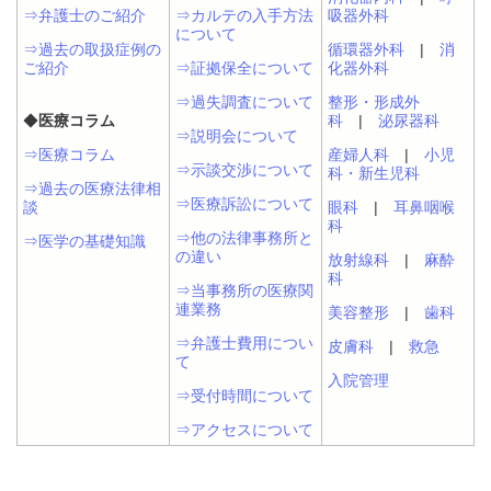
⇒弁護士のご紹介
⇒カルテの入手方法
吸器外科
について
⇒過去の取扱症例の
循環器外科
|
消
ご紹介
⇒証拠保全について
化器外科
⇒過失調査について
整形・形成外
◆
医療コラム
科
|
泌尿器科
⇒説明会について
⇒医療コラム
産婦人科
|
小児
⇒示談交渉について
科・新生児科
⇒過去の医療法律相
⇒医療訴訟について
談
眼科
|
耳鼻咽喉
科
⇒他の法律事務所と
⇒医学の基礎知識
の違い
放射線科
|
麻酔
科
⇒当事務所の医療関
連業務
美容整形
|
歯科
⇒弁護士費用につい
皮膚科
|
救急
て
入院管理
⇒受付時間について
⇒アクセスについて