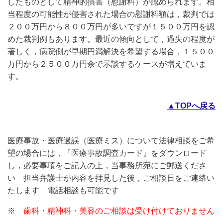
したものとして精神的損害（慰謝料）が認められます。相
当程度の可能性が侵害された場合の慰謝料額は，裁判では
２００万円から８００万円が多いですが１５００万円を認
めた裁判例もあります。最近の傾向として，過失の程度が
著しく，病院側が早期円満解決を希望する場合，１５００
万円から２５００万円余で示談するケースが増えていま
す。
▲TOPへ戻る
医療事故・医療過誤（医療ミス）について法律相談をご希
望の場合には，『医療事故調査カード』をダウンロード
し，必要事項をご記入の上，当事務所宛にご郵送くださ
い 担当弁護士が内容を拝見した後，ご相談日をご連絡い
たします 電話相談も可能です
※
歯科・精神科・美容
のご相談は受け付けておりません