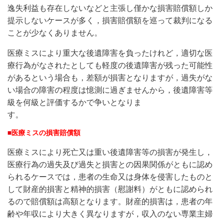
逸失利益も存在しないなどと主張し僅かな損害賠償額しか
提示しないケースが多く，損害賠償額を巡って裁判になる
ことが少なくありません。
医療ミスにより重大な後遺障害を負ったけれど，適切な医
療行為がなされたとしても軽度の後遺障害が残った可能性
があるという場合も，差額が損害となりますが，過失がな
い場合の障害の程度は憶測に過ぎませんから，後遺障害等
級を何級と評価するかで争いとなりま
す。
■
医療ミスの損害賠償額
医療ミスにより死亡又は重い後遺障害等の損害が発生し，
医療行為の過失及び過失と損害との因果関係がともに認め
られるケースでは，患者の生命又は身体を侵害したものと
して財産的損害と精神的損害（慰謝料）がともに認められ
るので賠償額は高額となります。財産的損害は，患者の年
齢や年収により大きく異なりますが，収入のない専業主婦