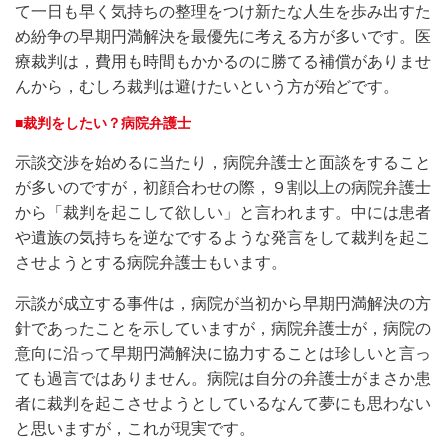
て一日も早く気持ちの整理をつけ新たな人生を歩み出すた
め紛争の早期円満解決を最優先に考える方が多いです。医
療裁判は，費用も時間もかかるのに勝てる補償がありませ
んから，むしろ裁判は避けたいという方が殆どです。
■裁判をしたい？病院弁護士
示談交渉を始めるに当たり，病院弁護士と面談をすること
が多いのですが，初顔合わせの際，９割以上の病院弁護士
から「裁判を起こして欲しい」と言われます。中には患者
や遺族の気持ちを逆なでするような発言をして裁判を起こ
させようとする病院弁護士もいます。
示談が成立する事件は，病院が当初から早期円満解決の方
針であったことを示していますが，病院弁護士が，病院の
意向に沿って早期円満解決に協力することは珍しいと言っ
ても過言ではありません。病院は自分の弁護士がまさか患
者に裁判を起こさせようとしているなんて夢にも思わない
と思いますが，これが現実です。