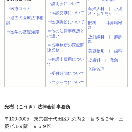
⇒説明会について
⇒医療コラム
産婦人科
|
小児
⇒示談交渉について
科・新生児科
⇒過去の医療法律相
⇒医療訴訟について
談
眼科
|
耳鼻咽喉
科
⇒他の法律事務所と
⇒医学の基礎知識
の違い
放射線科
|
麻酔
科
⇒当事務所の医療関
連業務
美容整形
|
歯科
⇒弁護士費用につい
皮膚科
|
救急
て
入院管理
⇒受付時間について
⇒アクセスについて
光樹（こうき）法律会計事務所
〒100-0005 東京都千代田区丸の内２丁目５番２号 三
菱ビル９階 ９６９区