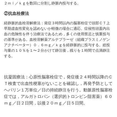
２ｍｌ／ｋｇを数回に分割し静脈内投与する。
②抗血栓療法
経静脈的血栓溶解療法：発症３時間以内の脳塞栓症で頭部ＣＴ上
早期虚血性変化を認めないか軽微の場合に適応。症候性頭蓋内出
血の危険性を伴う治療法であるため，多くの使用禁忌と慎重投与
の基準がある。血栓溶解薬アルテプラーゼ（組織プラスミノゲン
アクチベーター）０．６ｍｇ／ｋｇを経静脈的に投与する。総投
与量の１０％を１〜２分かけて静注後，残りを１時間で点滴静注
する。
抗凝固療法：心原性脳塞栓症で，発症後２４時間以降のＣ
Ｔ検査で出血性梗塞がないことを確認し，再発予防として
ヘパリン１万単位／日の持続静注を行う。動脈原性脳塞栓
症では，アルガトロバン（選択的トロンビン阻害薬）６０
ｍｇ／日２日間，以後２０ｍｇ／日５日間。