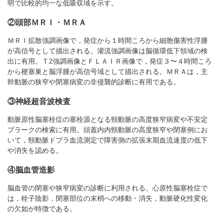
明で比較的均一な低吸収域を示す。
②頭部ＭＲＩ・ＭＲＡ
ＭＲＩ拡散強調画像で，発症から１時間ころから細胞傷害性浮腫
が高信号として描出される。灌流強調画像は脳循環低下領域の検
出に有用。Ｔ2強調画像とＦＬＡＩＲ画像で，発症３〜４時間ころ
から梗塞巣と脳浮腫が高信号域として描出される。ＭＲＡは，主
幹動脈の狭窄や閉塞病変の非侵襲的診断に有用である。
③神経超音波検査
動脈原性脳塞栓症の塞栓源となる頸動脈の高度狭窄病変や不安定
プラークの検索に有用。頭蓋内内頸動脈の高度狭窄や閉塞例にお
いて，頸動脈ドプラ血流測定で障害側の拡張末期血流速度の低下
や消失を認める。
④脳血管造影
脳血管の閉塞や狭窄病変の診断に利用される。心原性脳塞栓症で
は，栓子陰影，閉塞部位の末梢への移動・消失，動脈硬化性変化
の欠如が特徴である。