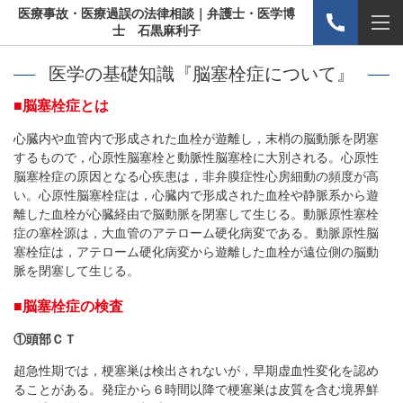
医療事故・医療過誤の法律相談｜弁護士・医学博
士 石黒麻利子
医学の基礎知識『脳塞栓症について』
■脳塞栓症とは
心臓内や血管内で形成された血栓が遊離し，末梢の脳動脈を閉塞
するもので，心原性脳塞栓と動脈性脳塞栓に大別される。心原性
脳塞栓症の原因となる心疾患は，非弁膜症性心房細動の頻度が高
い。心原性脳塞栓症は，心臓内で形成された血栓や静脈系から遊
離した血栓が心臓経由で脳動脈を閉塞して生じる。動脈原性塞栓
症の塞栓源は，大血管のアテローム硬化病変である。動脈原性脳
塞栓症は，アテローム硬化病変から遊離した血栓が遠位側の脳動
脈を閉塞して生じる。
■脳塞栓症の検査
①頭部ＣＴ
超急性期では，梗塞巣は検出されないが，早期虚血性変化を認め
ることがある。発症から６時間以降で梗塞巣は皮質を含む境界鮮