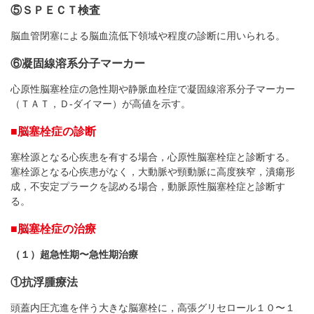
⑤ＳＰＥＣＴ検査
脳血管閉塞による脳血流低下領域や程度の診断に用いられる。
⑥凝固線溶系分子マーカー
心原性脳塞栓症の急性期や静脈血栓症で凝固線溶系分子マーカー
（ＴＡＴ，Ｄ-ダイマー）が高値を示す。
■脳塞栓症の診断
塞栓源となる心疾患を有する場合，心原性脳塞栓症と診断する。
塞栓源となる心疾患がなく，大動脈や頸動脈に高度狭窄，潰瘍形
成，不安定プラークを認める場合，動脈原性脳塞栓症と診断す
る。
■脳塞栓症の治療
（１）超急性期〜急性期治療
①抗浮腫療法
頭蓋内圧亢進を伴う大きな脳塞栓に，高張グリセロール１０〜１