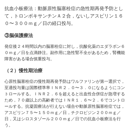
抗血小板療法：動脈原性脳塞栓症の急性期再発予防とし
て，トロンボキサンチンＡ２合，ないしアスピリン１６
０〜３００ｍｇ／日の経口投与。
③脳保護療法
発症後２４時間以内の脳塞栓症に対し，抗酸化薬のエダラボン６
０ｍｇ／日を点滴静注。副作用に急性腎不全があるため，腎機能
障害がある場合慎重投与。
（２）慢性期治療
心原性脳塞栓症の慢性期再発予防はワルファリンが第一選択で，
至適投与量は国際標準率ＩＮＲ２．０〜３．０になるようにコン
トロールする。ＩＮＲ２．６を超えると出血性合併症が急増する
ため，７０歳以上の高齢者ではＩＮＲ１．６〜２．６でコントロ
ールする。抗凝固療法が行えない場合や動脈原性脳塞栓症では，
アスピリン７５〜１５０ｍｇ／日，チクロピジン２００ｍｇ／
日，又はシロスタゾール２００ｍｇ／日での抗血小板療法を行
う。