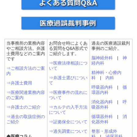
当事務所の業務内容
お問合せ時によくあ
過去の医療過誤裁判
やご相談方法。弁護
る質問をQ&A形式で
事例のご紹介。
士費用などのご案内
ご紹介します。
脳神経外科
|
神
です
⇒医療法律相談につ
経内科
⇒ご相談方法のご案
いて
精神科・心療内
内
⇒弁護士選びについ
科
|
内科
⇒弁護士費用
て
呼吸器内科
|
循
⇒医療関連業務内容
⇒医療事件の流れに
環器内科
のご案内
ついて
消化器内科
|
呼
⇒弁護士のご紹介
⇒カルテの入手方法
吸器外科
について
⇒過去の取扱症例の
循環器外科
|
消
ご紹介
⇒証拠保全について
化器外科
⇒過失調査について
整形・形成外
◆
医療コラム
科
|
泌尿器科