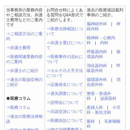
当事務所の業務内容
お問合せ時によくあ
過去の医療過誤裁判
やご相談方法。弁護
る質問をQ&A形式で
事例のご紹介。
士費用などのご案内
ご紹介します。
脳神経外科
|
神
です
⇒医療法律相談につ
経内科
⇒ご相談方法のご案
いて
精神科・心療内
内
⇒弁護士選びについ
科
|
内科
⇒弁護士費用
て
呼吸器内科
|
循
⇒医療関連業務内容
⇒医療事件の流れに
環器内科
のご案内
ついて
消化器内科
|
呼
⇒弁護士のご紹介
⇒カルテの入手方法
吸器外科
について
⇒過去の取扱症例の
循環器外科
|
消
ご紹介
⇒証拠保全について
化器外科
⇒過失調査について
整形・形成外
◆
医療コラム
科
|
泌尿器科
⇒説明会について
⇒医療コラム
産婦人科
|
小児
⇒示談交渉について
科・新生児科
⇒過去の医療法律相
⇒医療訴訟について
談
眼科
|
耳鼻咽喉
科
⇒他の法律事務所と