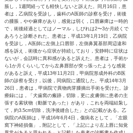
脹し，1週間経っても軽快しないと訴えた。同月16日，患
者は，乙病院を受診し，歯科のA医師の診察を受け，術後
の腫脹，やや麻痺があり，感覚は弱く，口唇麻痺は一時的
で，術後経過としてはノーマル，しびれは2〜3か月続くで
あろうと診断された。患者は，平成13年1月19日，乙病院
を受診し，A医師に左側上口唇部，左側鼻翼基部周辺違和
感を訴え，術後から症状が持続しており，安静時に症状は
ないが，会話時に異和感があると訴えた。患者は，手術か
ら1か月くらいしてから左鼻唇部が突っ張ったような感覚
があると訴え，平成13年11月2日，甲病院形成外科のB医
師の診察を受け，以後，同病院に通院した。平成14年3月
26日，患者は，甲病院で異物肉芽腫摘出手術を受けた。診
療録には，「犬歯窩の瘢跡，切除，更に皮膚側に患者の主
張する索状物（動脈であった）があり，これを両端結紮し
て，約3.5cm切除，洗浄後縫合した」との記載がある。乙
病院のA医師は，平成16年6月4日，傷病名として，「左眼
窩下神経損傷」，附記として，「上記により左上唇に知覚
異常があると思われる」と記載した患者の診断書を作成し