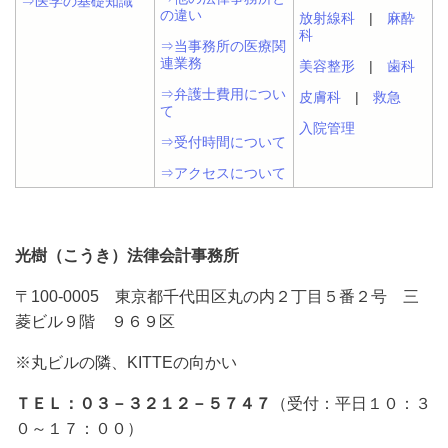
⇒医学の基礎知識
の違い
放射線科
|
麻酔
科
⇒当事務所の医療関
連業務
美容整形
|
歯科
⇒弁護士費用につい
皮膚科
|
救急
て
入院管理
⇒受付時間について
⇒アクセスについて
光樹（こうき）法律会計事務所
〒100-0005 東京都千代田区丸の内２丁目５番２号 三
菱ビル９階 ９６９区
※丸ビルの隣、KITTEの向かい
ＴＥＬ：０３－３２１２－５７４７
（受付：平日１０：３
０～１７：００）