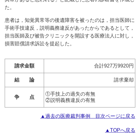
た。
患者は，知覚異常等の後遺障害を被ったのは，担当医師に
手術手技違反，説明義務違反があったからであるとして，
担当医師及び被告クリニックを開設する医療法人に対し，
損害賠償請求訴訟を提起した。
請求金額
合計927万9920円
結 論
請求棄却
①手技上の過失の有無
争 点
②説明義務違反の有無
▲過去の医療裁判事例 目次ページに戻る
▲TOPへ戻る