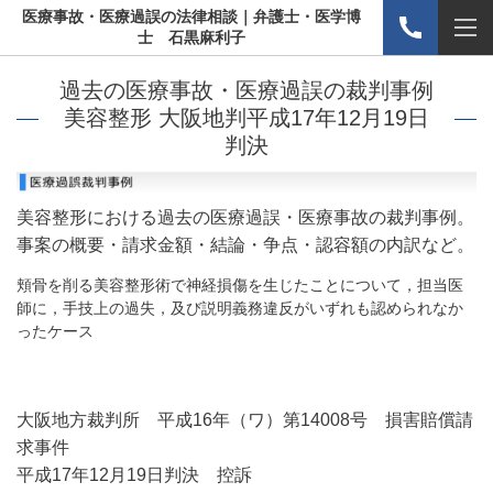
医療事故・医療過誤の法律相談｜弁護士・医学博
士 石黒麻利子
過去の医療事故・医療過誤の裁判事例
美容整形 大阪地判平成17年12月19日
判決
美容整形における過去の医療過誤・医療事故の裁判事例。
事案の概要・請求金額・結論・争点・認容額の内訳など。
頬骨を削る美容整形術で神経損傷を生じたことについて，担当医
師に，手技上の過失，及び説明義務違反がいずれも認められなか
ったケース
大阪地方裁判所 平成16年（ワ）第14008号 損害賠償請
求事件
平成17年12月19日判決 控訴