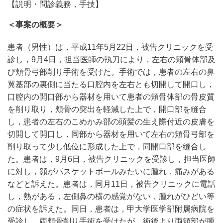
【説明・問診義務，手技】
＜事案の概要＞
患者（男性）は，平成11年5月22日，被告クリニックを受
診し，9月4日，担当医師の執刀により，左右の頬骨体部及
び頬骨弓部削り手術を受けた。手術では，患者の左右の鼻
翼基部の裏側に当たる口腔内を左右とも切開して開口し，
口腔内の開口部から器材を用いて患者の頬骨体部の骨皮質
を削り取り，頬骨の突出を軽減した上で，開口部を縫合
し，患者の左右のこめかみ部の頭髪の生え際付近の皮膚を
切開して開口し，同部から器材を用いて左右の頬骨弓部を
削り取って少し低位に形成した上で，同開口部を縫合し
た。患者は，9月6日，被告クリニックを受診し，担当医師
に対し，顔がパスケットボールみたいに腫れ，痛みがある
などと訴えた。患者は，同月11日，被告クリニックに電話
し，熱がある，左側鼻の横の感覚がない，腫れがひどい等
の症状を訴えた。同日，患者は，甲大学医学部附属病院を
受診し，両頬骨削り手術を受けたが，術後より両頬部が腫