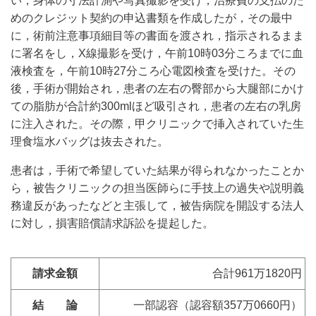
い，身体の寸法計測や写真撮影を受け，治療費の支払のた
めのクレジット契約の申込書類を作成したが，その最中
に，術前注意事項細目等の書面を渡され，指示されるまま
に署名をし，X線撮影を受け，午前10時03分ころまでに血
液検査を，午前10時27分ころ心電図検査を受けた。その
後，手術が開始され，患者の左右の臀部から大腿部にかけ
ての脂肪が合計約300mlほど吸引され，患者の左右の乳房
に注入された。その際，甲クリニックで挿入されていた生
理食塩水バッグは抜去された。
患者は，手術で希望していた結果が得られなかったことか
ら，被告クリニックの担当医師らに手技上の過失や説明義
務違反があったなどと主張して，被告病院を開設する法人
に対し，損害賠償請求訴訟を提起した。
請求金額
合計961万1820円
結 論
一部認容（認容額357万0660円）