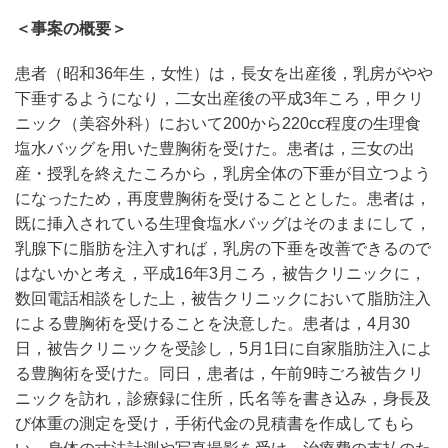
＜事案の概要＞
患者（昭和36年生，女性）は，長女を出産後，乳房がやや
下垂するようになり，二女出産後の平成3年ころ，甲クリ
ニック（美容外科）において200から220cc程度の生理食
塩水バッグを用いた豊胸術を受けた。患者は，三女の出
産・授乳を終えたころから，乳房全体の下垂が目立つよう
になったため，再度豊胸術を受けることとした。患者は，
既に挿入されている生理食塩水バッグはそのままにして，
乳腺下に脂肪を注入すれば，乳房の下垂を改善できるので
はないかと考え，平成16年3月ころ，被告クリニックに，
数回電話相談をした上，被告クリニックにおいて脂肪注入
による豊胸術を受けることを決意した。患者は，4月30
日，被告クリニックを受診し，5月1日に自家脂肪注入によ
る豊胸術を受けた。同日，患者は，午前9時ごろ被告クリ
ニックを訪れ，診療録に住所，氏名等を書き込み，身長及
び体重の測定を受け，手術代金の見積書を作成してもら