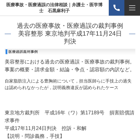
医療事故・医療過誤の法律相談｜弁護士・医学博
士 石黒麻利子
過去の医療事故・医療過誤の裁判事例
美容整形 東京地判平成17年11月24日
判決
美容整形における過去の医療過誤・医療事故の裁判事例。
事案の概要・請求金額・結論・争点・認容額の内訳など。
自家脂肪注入による豊胸術について，担当医師らに手技上の過失
は認められなかったが，説明義務違反が認められたケース
東京地方裁判所 平成16年（ワ）第17189号 損害賠償請
求事件
平成17年11月24日判決 控訴・和解
【説明・問診義務，手技】