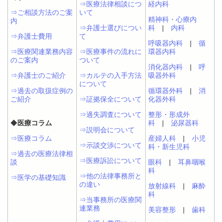
⇒医療法律相談につ
経内科
⇒ご相談方法のご案
いて
精神科・心療内
内
⇒弁護士選びについ
科
|
内科
⇒弁護士費用
て
呼吸器内科
|
循
⇒医療関連業務内容
⇒医療事件の流れに
環器内科
のご案内
ついて
消化器内科
|
呼
⇒弁護士のご紹介
⇒カルテの入手方法
吸器外科
について
⇒過去の取扱症例の
循環器外科
|
消
ご紹介
⇒証拠保全について
化器外科
⇒過失調査について
整形・形成外
◆
医療コラム
科
|
泌尿器科
⇒説明会について
⇒医療コラム
産婦人科
|
小児
⇒示談交渉について
科・新生児科
⇒過去の医療法律相
⇒医療訴訟について
談
眼科
|
耳鼻咽喉
科
⇒他の法律事務所と
⇒医学の基礎知識
の違い
放射線科
|
麻酔
科
⇒当事務所の医療関
連業務
美容整形
|
歯科