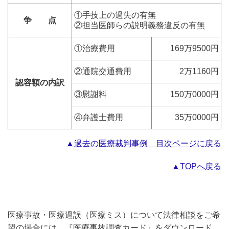
①手技上の過失の有無
争 点
②担当医師らの説明義務違反の有無
①治療費用
169万9500円
②通院交通費用
2万1160円
認容額の内訳
③慰謝料
150万0000円
④弁護士費用
35万0000円
▲過去の医療裁判事例 目次ページに戻る
▲TOPへ戻る
医療事故・医療過誤（医療ミス）について法律相談をご希
望の場合には，『医療事故調査カード』をダウンロード