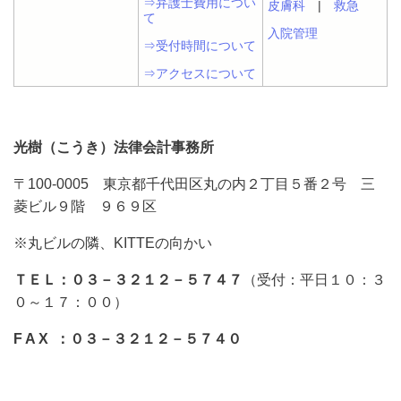
⇒弁護士費用につい
皮膚科
|
救急
て
入院管理
⇒受付時間について
⇒アクセスについて
光樹（こうき）法律会計事務所
〒100-0005 東京都千代田区丸の内２丁目５番２号 三
菱ビル９階 ９６９区
※丸ビルの隣、KITTEの向かい
ＴＥＬ：０３－３２１２－５７４７
（受付：平日１０：３
０～１７：００）
F A X ：０３－３２１２－５７４０