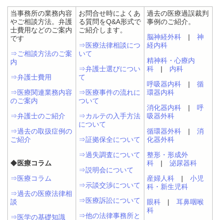
当事務所の業務内容
お問合せ時によくあ
過去の医療過誤裁判
やご相談方法。弁護
る質問をQ&A形式で
事例のご紹介。
士費用などのご案内
ご紹介します。
脳神経外科
|
神
です
⇒医療法律相談につ
経内科
⇒ご相談方法のご案
いて
精神科・心療内
内
⇒弁護士選びについ
科
|
内科
⇒弁護士費用
て
呼吸器内科
|
循
⇒医療関連業務内容
⇒医療事件の流れに
環器内科
のご案内
ついて
消化器内科
|
呼
⇒弁護士のご紹介
⇒カルテの入手方法
吸器外科
について
⇒過去の取扱症例の
循環器外科
|
消
ご紹介
⇒証拠保全について
化器外科
⇒過失調査について
整形・形成外
◆
医療コラム
科
|
泌尿器科
⇒説明会について
⇒医療コラム
産婦人科
|
小児
⇒示談交渉について
科・新生児科
⇒過去の医療法律相
⇒医療訴訟について
談
眼科
|
耳鼻咽喉
科
⇒他の法律事務所と
⇒医学の基礎知識