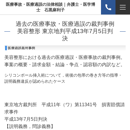
医療事故・医療過誤の法律相談｜弁護士・医学博
士 石黒麻利子
過去の医療事故・医療過誤の裁判事例
美容整形 東京地判平成13年7月5日判
決
美容整形における過去の医療過誤・医療事故の裁判事例。
事案の概要・請求金額・結論・争点・認容額の内訳など。
シリコンボール挿入術について，術後の包帯の巻き方等の指導・
説明義務違反が認められたケース
東京地方裁判所 平成11年（ワ）第11341号 損害賠償請
求事件
平成13年7月5日判決
【説明義務，問診義務】