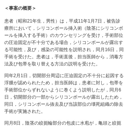
＜事案の概要＞
患者（昭和21年生，男性）は，平成11年1月7日，被告診
療所において，シリコンボール挿入術（陰茎にシリコンボ
ールを挿入する手術）のカウンセリングを受け，手術部位
の圧迫固定が不十分である場合，シリコンボールが露出す
る可能性，及び，感染の可能性を説明され，同月16日，同
手術を受けた。患者は，手術直後，担当医師から，消毒方
法及び包帯を取り替える方法の説明を受けた。
同年2月1日，切開部分周辺に圧迫固定の不十分に起因する
浮腫が認められたため，担当医師は，患者に対し，包帯を
手術部位からずれないように巻くよう説明したが，同月6
日，切開部分の一部からシリコンボールが露出したため，
同日，シリコンボール抜去及び当該部位の壊死組織の除去
手術が実施された。
同月8日，陰茎の絞扼輪部分の包皮に水庖が，亀頭と絞扼