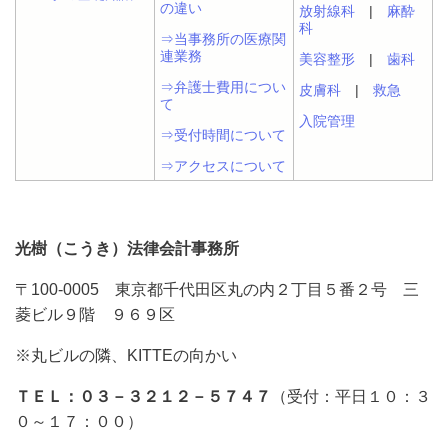
の違い
放射線科
|
麻酔
科
⇒当事務所の医療関
連業務
美容整形
|
歯科
⇒弁護士費用につい
皮膚科
|
救急
て
入院管理
⇒受付時間について
⇒アクセスについて
光樹（こうき）法律会計事務所
〒100-0005 東京都千代田区丸の内２丁目５番２号 三
菱ビル９階 ９６９区
※丸ビルの隣、KITTEの向かい
ＴＥＬ：０３－３２１２－５７４７
（受付：平日１０：３
０～１７：００）