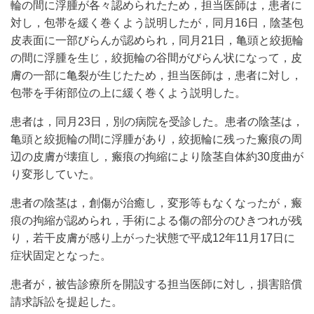
輪の間に浮腫が各々認められたため，担当医師は，患者に
対し，包帯を緩く巻くよう説明したが，同月16日，陰茎包
皮表面に一部びらんが認められ，同月21日，亀頭と絞扼輪
の間に浮腫を生じ，絞扼輪の谷間がびらん状になって，皮
膚の一部に亀裂が生じたため，担当医師は，患者に対し，
包帯を手術部位の上に緩く巻くよう説明した。
患者は，同月23日，別の病院を受診した。患者の陰茎は，
亀頭と絞扼輪の間に浮腫があり，絞扼輪に残った瘢痕の周
辺の皮膚が壊疽し，瘢痕の拘縮により陰茎自体約30度曲が
り変形していた。
患者の陰茎は，創傷が治癒し，変形等もなくなったが，瘢
痕の拘縮が認められ，手術による傷の部分のひきつれが残
り，若干皮膚が感り上がった状態で平成12年11月17日に
症状固定となった。
患者が，被告診療所を開設する担当医師に対し，損害賠償
請求訴訟を提起した。