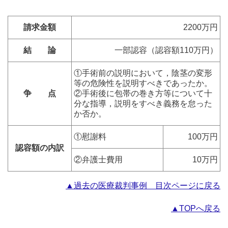
請求金額
2200万円
結 論
一部認容（認容額110万円）
①手術前の説明において，陰茎の変形
等の危険性を説明すべきであったか。
争 点
②手術後に包帯の巻き方等について十
分な指導，説明をすべき義務を怠った
か否か。
①慰謝料
100万円
認容額の内訳
②弁護士費用
10万円
▲過去の医療裁判事例 目次ページに戻る
▲TOPへ戻る