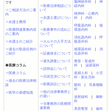
脳神経外科
|
神
です
⇒医療法律相談につ
経内科
⇒ご相談方法のご案
いて
精神科・心療内
内
⇒弁護士選びについ
科
|
内科
⇒弁護士費用
て
呼吸器内科
|
循
⇒医療関連業務内容
⇒医療事件の流れに
環器内科
のご案内
ついて
消化器内科
|
呼
⇒弁護士のご紹介
⇒カルテの入手方法
吸器外科
について
⇒過去の取扱症例の
循環器外科
|
消
ご紹介
⇒証拠保全について
化器外科
⇒過失調査について
整形・形成外
◆
医療コラム
科
|
泌尿器科
⇒説明会について
⇒医療コラム
産婦人科
|
小児
⇒示談交渉について
科・新生児科
⇒過去の医療法律相
⇒医療訴訟について
談
眼科
|
耳鼻咽喉
科
⇒他の法律事務所と
⇒医学の基礎知識
の違い
放射線科
|
麻酔
科
⇒当事務所の医療関
連業務
美容整形
|
歯科