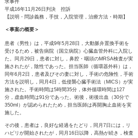
求事件
平成16年11月26日判決 控訴
【説明・問診義務，手技，入院管理，治療方法・時期】
＜事案の概要＞
患者（男性）は，平成9年5月28日，大動脈弁置換手術を
受けるため，被告病院（国立病院）心臓血管外科に入院し
た。同月29日，患者に対し，鼻腔・咽頭のMRSA検査が実
施されたが，陰性であった。担当医師（循環器外科）は，
同年6月2日，患者及びその妻に対し，手術の危険性，手術
方法を説明し，同月4日，低侵襲心臓手術法（MICS）が実
施された。手術時間は5時間35分，体外循環時間は127
分，虚血時間は91分であった。術後，術後出血（30分で
350ml）が認められたため，担当医師は再開胸止血術を実
施した。
その後，患者は，良好な経過をたどり，同月7日には，リ
ハビリが開始されたが，同月16日以降，高熱が続き，検査