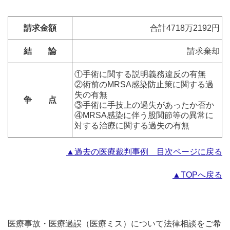
請求金額
合計4718万2192円
結 論
請求棄却
①手術に関する説明義務違反の有無
②術前のMRSA感染防止策に関する過
失の有無
争 点
③手術に手技上の過失があったか否か
④MRSA感染に伴う股関節等の異常に
対する治療に関する過失の有無
▲過去の医療裁判事例 目次ページに戻る
▲TOPへ戻る
医療事故・医療過誤（医療ミス）について法律相談をご希