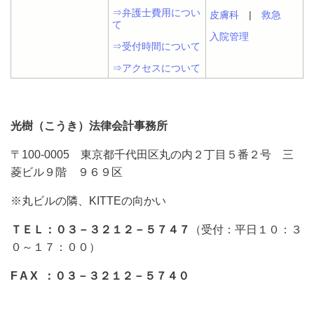
⇒弁護士費用につい
皮膚科
|
救急
て
入院管理
⇒受付時間について
⇒アクセスについて
光樹（こうき）法律会計事務所
〒100-0005 東京都千代田区丸の内２丁目５番２号 三
菱ビル９階 ９６９区
※丸ビルの隣、KITTEの向かい
ＴＥＬ：０３－３２１２－５７４７
（受付：平日１０：３
０～１７：００）
F A X ：０３－３２１２－５７４０