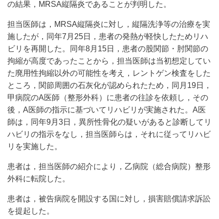
の結果，MRSA縦隔炎であることが判明した。
担当医師は，MRSA縦隔炎に対し，縦隔洗浄等の治療を実
施したが，同年7月25日，患者の発熱が軽快したためリハ
ビリを再開した。同年8月15日，患者の股関節・肘関節の
拘縮が高度であったことから，担当医師は当初想定してい
た廃用性拘縮以外の可能性を考え，レントゲン検査をした
ところ，関節周囲の石灰化が認められたため，同月19日，
甲病院のA医師（整形外科）に患者の往診を依頼し，その
後，A医師の指示に基づいてリハビリが実施された。A医
師は，同年9月3日，異所性骨化の疑いがあると診断してリ
ハビリの指示をなし，担当医師らは，それに従ってリハビ
リを実施した。
患者は，担当医師の紹介により，乙病院（総合病院）整形
外科に転院した。
患者は，被告病院を開設する国に対し，損害賠償請求訴訟
を提起した。