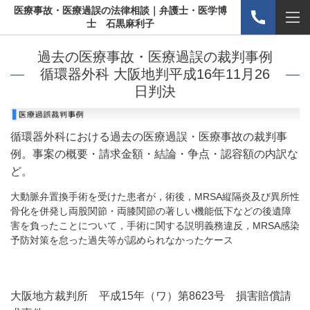
医療事故・医療過誤の法律相談｜弁護士・医学博
士 石黒麻利子
過去の医療事故・医療過誤の裁判事例
循環器外科 大阪地判平成16年11月26
日判決
循環器外科における過去の医療過誤・医療事故の裁判事
例。事案の概要・請求金額・結論・争点・認容額の内訳な
ど。
大動脈弁置換手術を受けた患者が，術後，MRSA縦隔炎及び異所性
骨化を併発し両股関節・両膝関節の著しい機能低下などの後遺障
害を負ったことについて，手術に関する説明義務違反，MRSA感染
予防対策を怠った過失等が認められなかったケース
大阪地方裁判所 平成15年（ワ）第8623号 損害賠償請