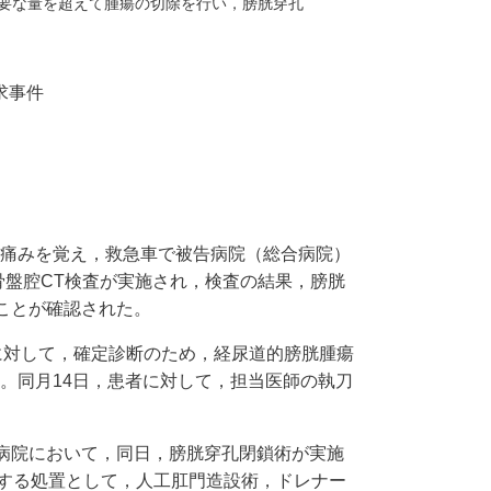
必要な量を超えて腫瘍の切除を行い，膀胱穿孔
求事件
強い痛みを覚え，救急車で被告病院（総合病院）
骨盤腔CT検査が実施され，検査の結果，膀胱
ことが確認された。
に対して，確定診断のため，経尿道的膀胱腫瘍
た。同月14日，患者に対して，担当医師の執刀
病院において，同日，膀胱穿孔閉鎖術が実施
対する処置として，人工肛門造設術，ドレナー