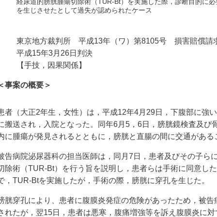
経尿道的膀胱腫瘍切除術（TUR-Bt）を実施した際，診断目的に
を生じさせたとして過失が認められたケース
東京地方裁判所 平成13年（ワ）第8105号 損害賠償請
平成15年3月26日判決
【手技，因果関係】
＜事案の概要＞
患者（大正2年生，女性）は，平成12年4月29日，下腹部に
に搬送され，入院となった。同年6月5，6日，膀胱鏡検査及び
内に腫瘍が発見されるとともに，膀胱と直腸の間に交通がある
被告病院泌尿器科の担当医師は，同月7日，患者及びその子ら
切除術（TUR-Bt）を行う旨を説明し，患者らは手術に同意し
で，TUR-Btを実施したが，手術の際，膀胱に穿孔を生じた。
膀胱穿孔により、患者に腹膜炎発症の危険があったため，被告
されたが，翌15日，患者は悪寒，腹痛増強等を訴え腹膜炎に