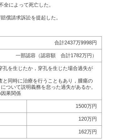
不全によって死亡した。
害賠償請求訴訟を提起した。
合計2437万9998円
一部認容（認容額 合計1782万円）
胱に穿孔を生じたか，穿孔を生じた場合過失が
，検査と同時に治療を行うこともあり，腫瘍の
とについて説明義務を怠った過失があるか。
の因果関係
1500万円
120万円
162万円