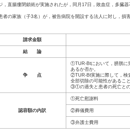
ジ，直腸瘻閉鎖術が実施されたが，同月17日，敗血症，多臓器
患者の家族（子3名）が，被告病院を開設する法人に対し，損
請求金額
結 論
①TUR-Btにおいて，膀
あるか否か。
争 点
②TUR-Bt実施に際して
全部切除の可能性があるこ
③①の過失と患者の死亡と
①死亡慰謝料
認容額の内訳
②葬儀費用
③弁護士費用