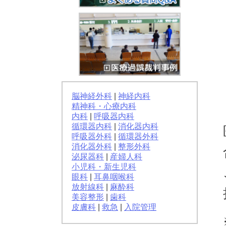
脳神経外科
|
神経内科
精神科・心療内科
内科
|
呼吸器内科
循環器内科
|
消化器内科
呼吸器外科
|
循環器外科
消化器外科
|
整形外科
泌尿器科
|
産婦人科
小児科・新生児科
眼科
|
耳鼻咽喉科
放射線科
|
麻酔科
美容整形
|
歯科
皮膚科
|
救急
|
入院管理