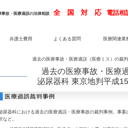
全 国 対 応
電話相
療事故・医療過誤の法律相談
弁護士費用
よくある質問
医療関連業
過去の医療事故・医療過誤（医療ミス）の裁判事
過去の医療事故・医療
泌尿器科 東京地判平成15
泌尿器科における過去の医療過誤・医療事故の裁判事例。事案
訳など。