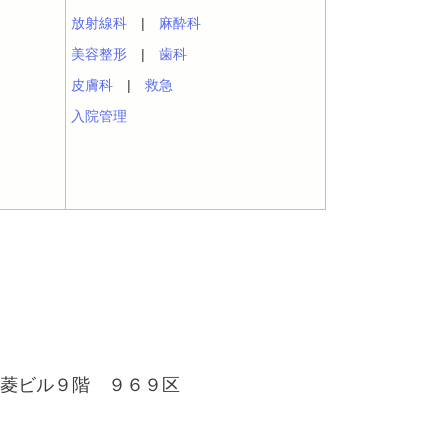
放射線科
|
麻酔科
美容整形
|
歯科
皮膚科
|
救急
入院管理
 三菱ビル９階 ９６９区